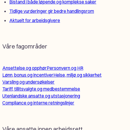
Bistand i både løpende og komplekse saker
Tidlige vurderinger gir bedre handlingsrom
Aktuelt for arbeidsgivere
Våre fagområder
Ansettelse og opphør
Personvern og HR
Lønn, bonus og incentiver
Helse, miljø og sikkerhet
Varsling og undersøkelser
Tariff, tillitsvalgte og medbestemmelse
Utenlandske ansatte og utstasjonering
Compliance og interne retningslinjer
Våre ansatte innen arbeidsrett