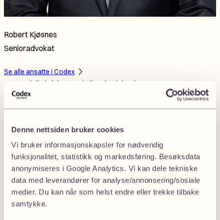
Robert Kjøsnes
Senioradvokat
Se alle ansatte i Codex
Juridisk bistand til arbeidsgivere
Som arbeidsgiver må du håndtere både løpende HR-
spørsmål og mer krevende personalsaker. Det kan
Denne nettsiden bruker cookies
gjelde alt fra ansettelser, oppfølging og
Vi bruker informasjonskapsler for nødvendig
omorganiseringer til avslutning av arbeidsforhold,
funksjonalitet, statistikk og markedsføring. Besøksdata
varsling og tvister. I slike prosesser er det viktig å gjøre
anonymiseres i Google Analytics. Vi kan dele tekniske
riktige vurderinger tidlig, både for å redusere risiko og
data med leverandører for analyse/annonsering/sosiale
for å sikre en ryddig prosess.
medier. Du kan når som helst endre eller trekke tilbake
samtykke.
Codex bistår arbeidsgivere med juridisk rådgivning
innen hele bredden av arbeidsretten. Vi hjelper både