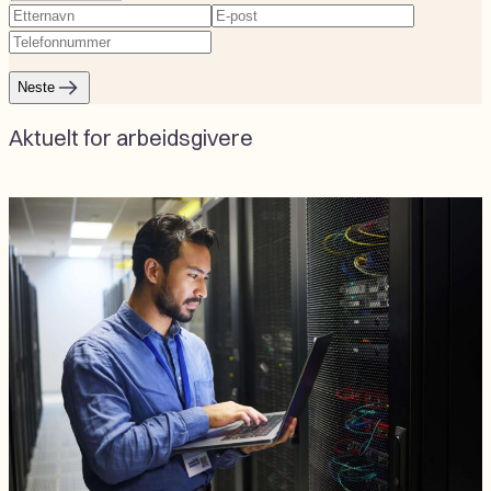
Etternavn
(Påkrevd)
E-
Telefonnummer
(Påkrevd)
post
(Påkrevd)
Neste
Aktuelt for arbeidsgivere