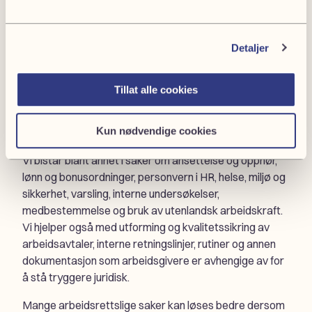
små og store virksomheter med enkeltsaker, løpende
sparring og mer komplekse problemstillinger. Målet er å
Detaljer
gi klare råd som er praktisk anvendelige i
virksomhetens hverdag.
Tillat alle cookies
Bistand i både løpende og komplekse
saker
Kun nødvendige cookies
Vi bistår blant annet i saker om ansettelse og opphør,
lønn og bonusordninger, personvern i HR, helse, miljø og
sikkerhet, varsling, interne undersøkelser,
medbestemmelse og bruk av utenlandsk arbeidskraft.
Vi hjelper også med utforming og kvalitetssikring av
arbeidsavtaler, interne retningslinjer, rutiner og annen
dokumentasjon som arbeidsgivere er avhengige av for
å stå tryggere juridisk.
Mange arbeidsrettslige saker kan løses bedre dersom