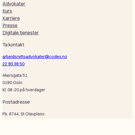
Advokater
Kurs
Karriere
Presse
Digitale tjenester
Ta kontakt
arbeidsrettsadvokater@codex.no
22 93 38 50
Akersgata 51
0180 Oslo
Kl. 08-20 på hverdager
Postadresse
Pb. 8744, St Olavplass
0028 Oslo
Selskapsinformasjon