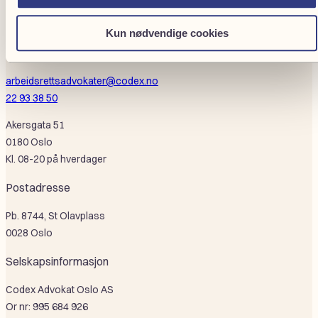
Presse
Digitale tjenester
Kun nødvendige cookies
Ta kontakt
arbeidsrettsadvokater@codex.no
22 93 38 50
Akersgata 51
0180 Oslo
Kl. 08-20 på hverdager
Postadresse
Pb. 8744, St Olavplass
0028 Oslo
Selskapsinformasjon
Codex Advokat Oslo AS
Or nr: 995 684 926