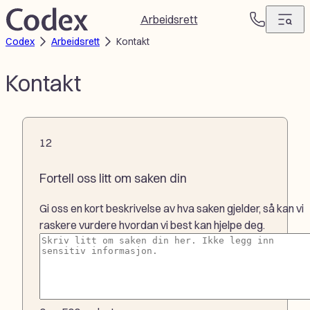
Hopp
Arbeidsrett
T
til
Codex
Arbeidsrett
Kontakt
e
innhold
l
e
Kontakt
f
o
n
1
2
1
2
Fortell oss litt om saken din
Gi oss en kort beskrivelse av hva saken gjelder, så kan vi
raskere vurdere hvordan vi best kan hjelpe deg.
Ditt
spørsmål
(Påkrevd)