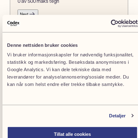
0 av 500 maks tegn
Next
Akersgata 51
0108 Oslo
Denne nettsiden bruker cookies
Pb. 8744, St. Olavsplass
Vi bruker informasjonskapsler for nødvendig funksjonalitet,
0028 Oslo
statistikk og markedsføring. Besøksdata anonymiseres i
Google Analytics. Vi kan dele tekniske data med
leverandører for analyse/annonsering/sosiale medier. Du
arbeidsrettsadvokater@codex.no
kan når som helst endre eller trekke tilbake samtykke.
+47 22 93 38 50
Kl. 08.00 – 20. 00 på hverdager
Om oss
Detaljer
Advokater
Kurs
Karriere
Tillat alle cookies