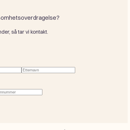
rksomhetsoverdragelse?
r, så tar vi kontakt.
evd)
Etternavn
(Påkrevd)
fonnummer
(Påkrevd)