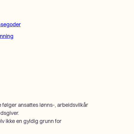
ynsegoder
anning
følger ansattes lønns-, arbeidsvilkår
idsgiver.
lv ikke en gyldig grunn for