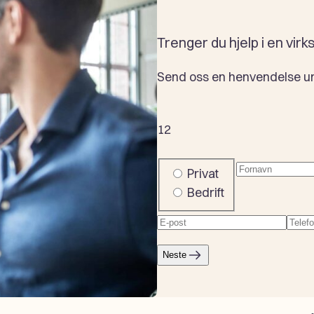
Trenger du hjelp i en vi
Send oss en henvendelse unde
1
2
Fornavn
(Påkr
Company
Privat
or
Bedrift
private
E-
Tele
post
(Påkrevd)
Neste