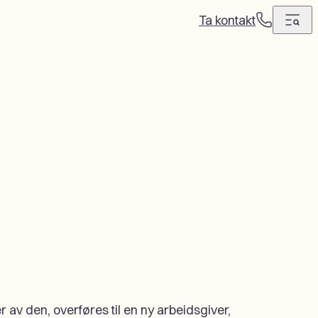
Ta kontakt
T
e
l
e
f
o
n
r av den, overføres til en ny arbeidsgiver,