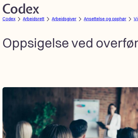
Hopp
til
Codex
Arbeidsrett
Arbeidsgiver
Ansettelse og opphør
V
innhold
Oppsigelse ved overfør