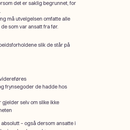
ersom det er saklig begrunnet, for
.
g må utvelgelsen omfatte alle
de som var ansatt fra før.
beidsforholdene slik de står på
 videreføres
 og frynsegoder de hadde hos
gjelder selv om slike ikke
heten
r absolutt – også dersom ansatte i