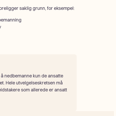
religger saklig grunn, for eksempel:
dbemanning
v
e å nedbemanne kun de ansatte
et. Hele utvelgelseskretsen må
idstakere som allerede er ansatt