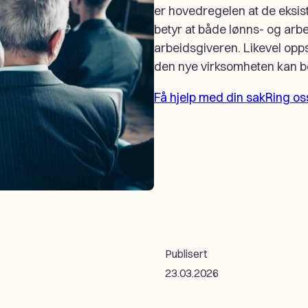
er hovedregelen at de eksis
betyr at både lønns- og arbe
arbeidsgiveren. Likevel opps
den nye virksomheten kan be
Få hjelp med din sak
Ring os
Publisert
23.03.2026