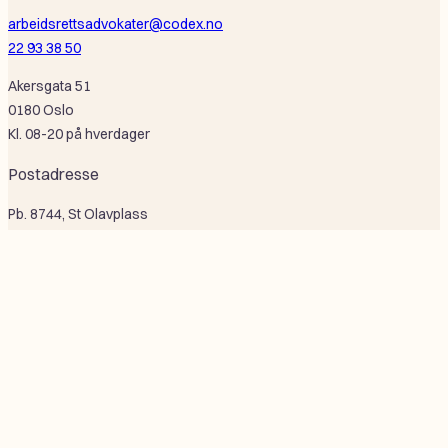
arbeidsrettsadvokater@codex.no
22 93 38 50
Akersgata 51
0180 Oslo
Kl. 08-20 på hverdager
Postadresse
Pb. 8744, St Olavplass
0028 Oslo
Selskapsinformasjon
Codex Advokat Oslo AS
Or nr: 995 684 926
F
L
Åpenhetsloven
Personvern
Bærekraft
a
i