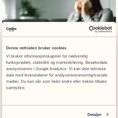
Denne nettsiden bruker cookies
Vi bruker informasjonskapsler for nødvendig
funksjonalitet, statistikk og markedsføring. Besøksdata
anonymiseres i Google Analytics. Vi kan dele tekniske
data med leverandører for analyse/annonsering/sosiale
Trenger du hjelp med en sykemelding?
medier. Du kan når som helst endre eller trekke tilbake
samtykke.
Send oss en henvendelse under, så tar vi kontakt.
1
2
Detaljer
Fornavn
(Påkrevd)