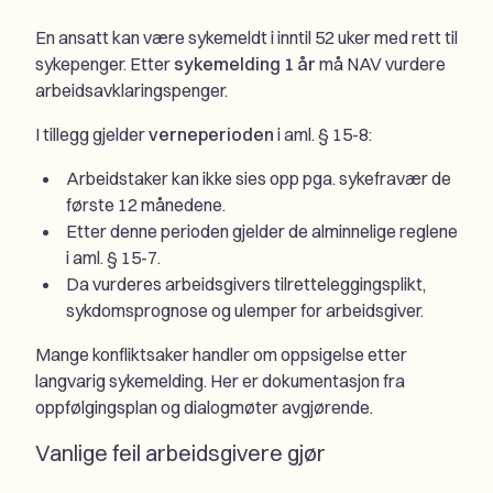
En ansatt kan være sykemeldt i inntil 52 uker med rett til
sykepenger. Etter
sykemelding 1 år
må NAV vurdere
arbeidsavklaringspenger.
I tillegg gjelder
verneperioden
i aml. § 15-8:
Arbeidstaker kan ikke sies opp pga. sykefravær de
første 12 månedene.
Etter denne perioden gjelder de alminnelige reglene
i aml. § 15-7.
Da vurderes arbeidsgivers tilretteleggingsplikt,
sykdomsprognose og ulemper for arbeidsgiver.
Mange konfliktsaker handler om oppsigelse etter
langvarig sykemelding. Her er dokumentasjon fra
oppfølgingsplan og dialogmøter avgjørende.
Vanlige feil arbeidsgivere gjør