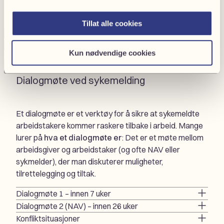
Company
Privat
or
Bedrift
Tillat alle cookies
private
Etternavn
(Påkrevd)
E-
Telefonnummer
(Påkrevd)
post
(Påkrevd)
Kun nødvendige cookies
Neste
Dialogmøte ved sykemelding
Et dialogmøte er et verktøy for å sikre at sykemeldte
arbeidstakere kommer raskere tilbake i arbeid. Mange
lurer på
hva et dialogmøte er
: Det er et møte mellom
arbeidsgiver og arbeidstaker (og ofte NAV eller
sykmelder), der man diskuterer muligheter,
tilrettelegging og tiltak.
Dialogmøte 1 – innen 7 uker
Dialogmøte 2 (NAV) – innen 26 uker
Konfliktsituasjoner