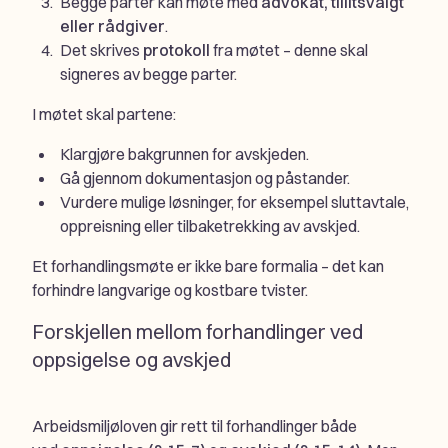
Begge parter kan møte med
advokat, tillitsvalgt
eller rådgiver
.
Det skrives
protokoll
fra møtet – denne skal
signeres av begge parter.
I møtet skal partene:
Klargjøre bakgrunnen for avskjeden.
Gå gjennom dokumentasjon og påstander.
Vurdere mulige løsninger, for eksempel sluttavtale,
oppreisning eller tilbaketrekking av avskjed.
Et forhandlingsmøte er ikke bare formalia – det kan
forhindre langvarige og kostbare tvister.
Forskjellen mellom forhandlinger ved
oppsigelse og avskjed
Arbeidsmiljøloven gir rett til forhandlinger både