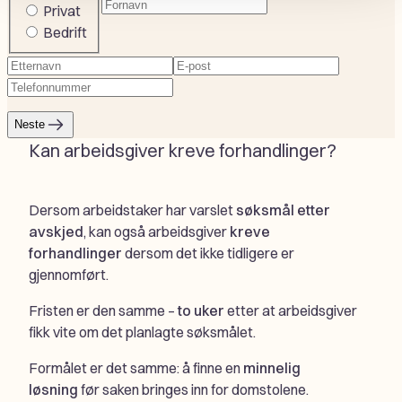
Fornavn
(Påkrevd)
Company
Privat
or
Bedrift
private
Etternavn
(Påkrevd)
E-
Telefonnummer
(Påkrevd)
post
(Påkrevd)
Neste
Kan arbeidsgiver kreve forhandlinger?
Dersom arbeidstaker har varslet
søksmål etter
avskjed
, kan også arbeidsgiver
kreve
forhandlinger
dersom det ikke tidligere er
gjennomført.
Fristen er den samme –
to uker
etter at arbeidsgiver
fikk vite om det planlagte søksmålet.
Formålet er det samme: å finne en
minnelig
løsning
før saken bringes inn for domstolene.