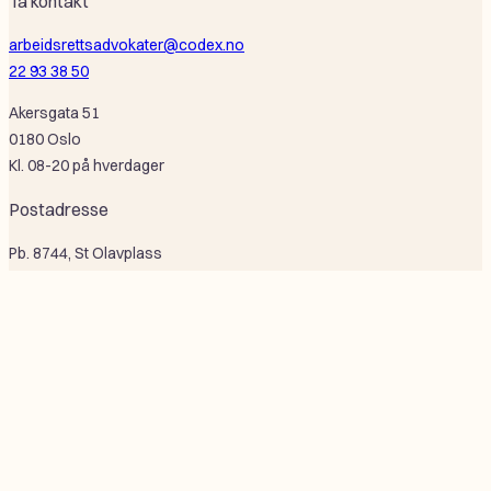
Ta kontakt
arbeidsrettsadvokater@codex.no
22 93 38 50
Akersgata 51
0180 Oslo
Kl. 08-20 på hverdager
Postadresse
Pb. 8744, St Olavplass
0028 Oslo
Selskapsinformasjon
Codex Advokat Oslo AS
Or nr: 995 684 926
F
L
Åpenhetsloven
Personvern
Bærekraft