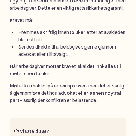
ugyldig
, kan vedkommende
kreve forhandlinger
med
arbeidsgiver. Dette er en viktig rettssikkerhetsgaranti.
Kravet må:
Fremmes
skriftlig
innen
to uker
etter at avskjeden
ble mottatt.
Sendes direkte til arbeidsgiver, gjerne gjennom
advokat eller tillitsvalgt.
Når arbeidsgiver mottar kravet, skal det
innkalles til
møte innen to uker
.
Møtet kan holdes på arbeidsplassen, men det er vanlig
å gjennomføre det hos
advokat eller annen nøytral
part
– særlig der konflikten er belastende.
💡
Visste du at?