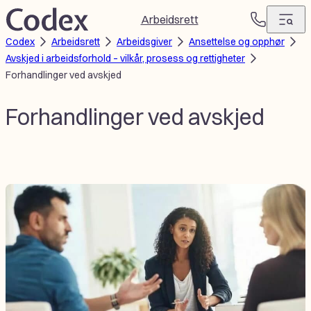
Hopp
Arbeidsrett
T
til
Codex
Arbeidsrett
Arbeidsgiver
Ansettelse og opphør
e
innhold
Avskjed i arbeidsforhold – vilkår, prosess og rettigheter
l
Forhandlinger ved avskjed
e
f
o
Forhandlinger ved avskjed
n