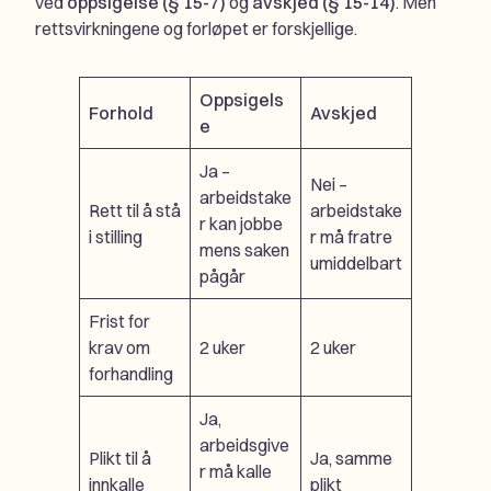
ved
oppsigelse (§ 15-7)
og
avskjed (§ 15-14)
. Men
rettsvirkningene og forløpet er forskjellige.
Oppsigels
Forhold
Avskjed
e
Ja –
Nei –
arbeidstake
Rett til å stå
arbeidstake
r kan jobbe
i stilling
r må fratre
mens saken
umiddelbart
pågår
Frist for
krav om
2 uker
2 uker
forhandling
Ja,
arbeidsgive
Plikt til å
Ja, samme
r må kalle
innkalle
plikt