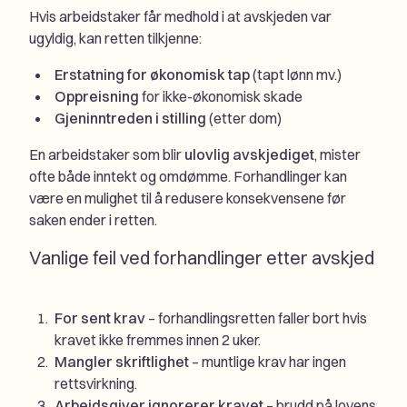
Hvis arbeidstaker får medhold i at avskjeden var
ugyldig, kan retten tilkjenne:
Erstatning for økonomisk tap
(tapt lønn mv.)
Oppreisning
for ikke-økonomisk skade
Gjeninntreden i stilling
(etter dom)
En arbeidstaker som blir
ulovlig avskjediget
, mister
ofte både inntekt og omdømme. Forhandlinger kan
være en mulighet til å redusere konsekvensene før
saken ender i retten.
Vanlige feil ved forhandlinger etter avskjed
For sent krav
– forhandlingsretten faller bort hvis
kravet ikke fremmes innen 2 uker.
Mangler skriftlighet
– muntlige krav har ingen
rettsvirkning.
Arbeidsgiver ignorerer kravet
– brudd på lovens