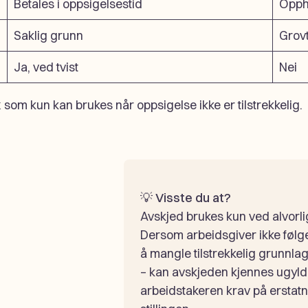
Betales i oppsigelsestid
Opph
Saklig grunn
Grovt
Ja, ved tvist
Nei
k
som kun kan brukes når oppsigelse ikke er tilstrekkelig.
💡
Visste du at?
Avskjed brukes kun ved alvorl
Dersom arbeidsgiver ikke følge
å mangle tilstrekkelig grunnla
– kan avskjeden kjennes ugyldi
arbeidstakeren krav på erstatnin