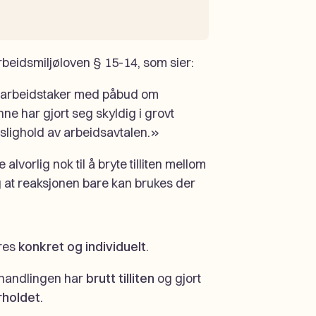
beidsmiljøloven § 15-14, som sier:
n arbeidstaker med påbud om
ne har gjort seg skyldig i grovt
islighold av arbeidsavtalen.»
lvorlig nok til å bryte tilliten mellom
g at reaksjonen bare kan brukes der
eres
konkret og individuelt
.
 handlingen har
brutt tilliten
og gjort
rholdet
.