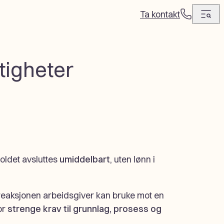
Ta kontakt
T
e
l
e
ttigheter
f
o
n
oldet avsluttes
umiddelbart
, uten lønn i
 reaksjonen arbeidsgiver kan bruke mot en
for
strenge krav til grunnlag, prosess og