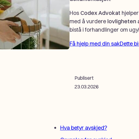
Hos
Codex Advokat
hjelper
med å vurdere
lovligheten 
bistå i forhandlinger om ugy
Få hjelp med din sak
Dette b
Publisert
23.03.2026
Hva betyr avskjed?