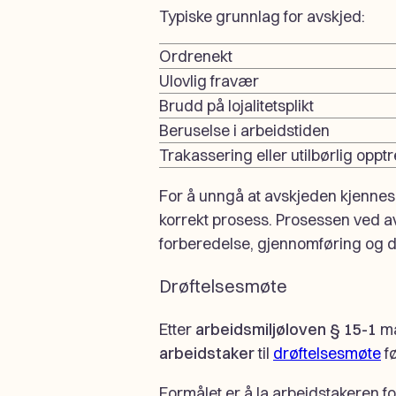
Typiske grunnlag for avskjed:
Ordrenekt
Ulovlig fravær
Brudd på lojalitetsplikt
Beruselse i arbeidstiden
Trakassering eller utilbørlig oppt
For å unngå at avskjeden kjennes
korrekt prosess. Prosessen ved avs
forberedelse, gjennomføring og 
Drøftelsesmøte
Etter
arbeidsmiljøloven § 15-1
må
arbeidstaker
til
drøftelsesmøte
fø
Formålet er å la arbeidstakeren f