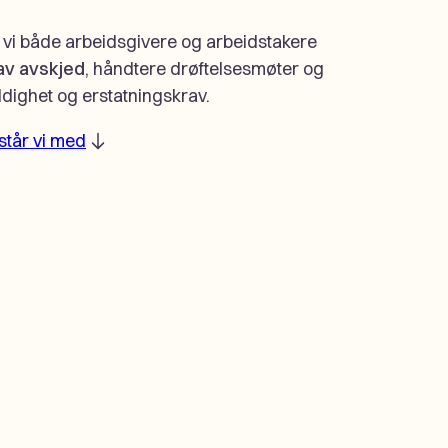
 vi både arbeidsgivere og arbeidstakere
av avskjed
, håndtere drøftelsesmøter og
ldighet og erstatningskrav.
istår vi med