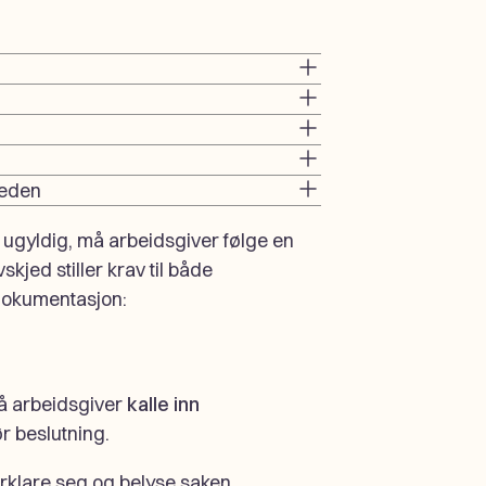
reden
 ugyldig, må arbeidsgiver følge en
kjed stiller krav til både
dokumentasjon:
 arbeidsgiver
kalle inn
r beslutning.
orklare seg og belyse saken.