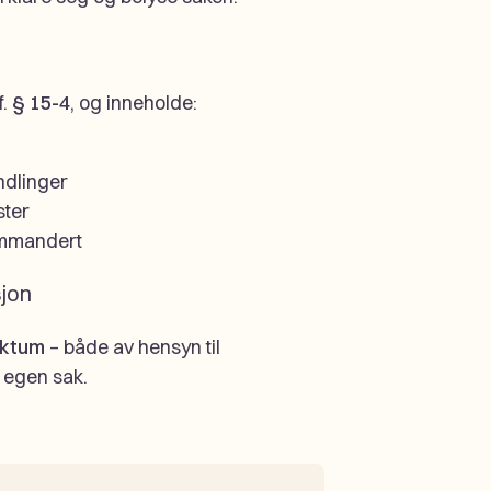
jf.
§ 15-4
, og inneholde:
ndlinger
ster
ommandert
jon
aktum
– både av hensyn til
 egen sak.