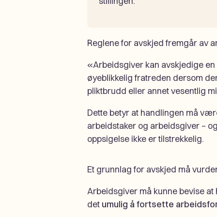
stillingen.
Reglene for avskjed fremgår av ar
«Arbeidsgiver kan avskjedige e
øyeblikkelig fratreden dersom den
pliktbrudd eller annet vesentlig m
Dette betyr at handlingen må være a
arbeidstaker og arbeidsgiver – o
oppsigelse ikke er tilstrekkelig.
Et grunnlag for avskjed må vurd
Arbeidsgiver må kunne bevise at
det
umulig å fortsette arbeidsfo