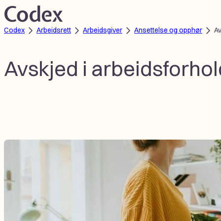
Hopp
til
Codex
Arbeidsrett
Arbeidsgiver
Ansettelse og opphør
Av
innhold
Avskjed i arbeidsforhold