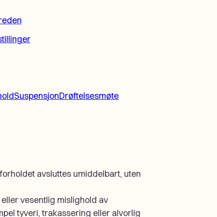
treden
tillinger
hold
Suspensjon
Drøftelsesmøte
orholdet avsluttes umiddelbart, uten
 eller vesentlig mislighold av
el tyveri, trakassering eller alvorlig