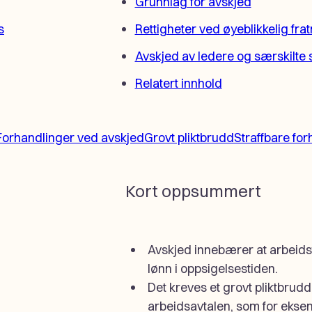
Grunnlag for avskjed
s
Rettigheter ved øyeblikkelig fra
Avskjed av ledere og særskilte s
Relatert innhold
Forhandlinger ved avskjed
Grovt pliktbrudd
Straffbare for
Kort oppsummert
Avskjed innebærer at arbeidsf
lønn i oppsigelsestiden.
Det kreves et grovt pliktbrudd
arbeidsavtalen, som for eksemp