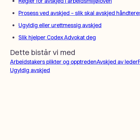
Regler for avskjed i arbeidsmiljøloven
Prosess ved avskjed – slik skal avskjed håndtere
Ugyldig eller urettmessig avskjed
Slik hjelper Codex Advokat deg
Dette bistår vi med
Arbeidstakers plikter og opptreden
Avskjed av leder
Ugyldig avskjed