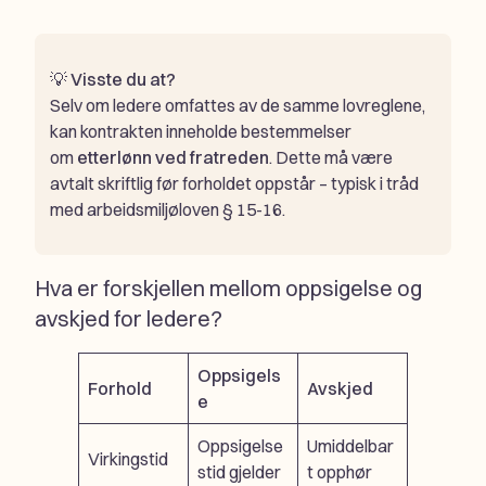
💡
Visste du at?
Selv om ledere omfattes av de samme lovreglene,
kan kontrakten inneholde bestemmelser
om
etterlønn ved fratreden
. Dette må være
avtalt skriftlig før forholdet oppstår – typisk i tråd
med arbeidsmiljøloven § 15-16.
Hva er forskjellen mellom oppsigelse og
avskjed for ledere?
Oppsigels
Forhold
Avskjed
e
Oppsigelse
Umiddelbar
Virkingstid
stid gjelder
t opphør