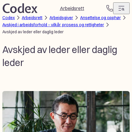
Hopp
Arbeidsrett
T
til
Codex
Arbeidsrett
Arbeidsgiver
Ansettelse og opphør
e
innhold
Avskjed i arbeidsforhold – vilkår, prosess og rettigheter
l
Avskjed av leder eller daglig leder
e
f
o
Avskjed av leder eller daglig
n
leder