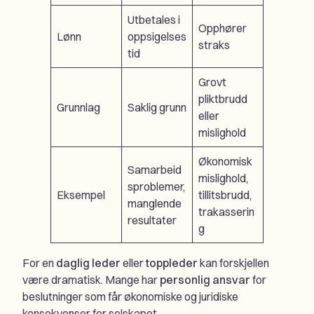
Utbetales i
Opphører
Lønn
oppsigelses
straks
tid
Grovt
pliktbrudd
Grunnlag
Saklig grunn
eller
mislighold
Økonomisk
Samarbeid
mislighold,
sproblemer,
Eksempel
tillitsbrudd,
manglende
trakasserin
resultater
g
For en
daglig leder
eller
toppleder
kan forskjellen
være dramatisk. Mange har
personlig ansvar
for
beslutninger som får økonomiske og juridiske
konsekvenser for selskapet.