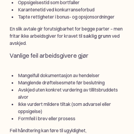
Oppsigelsestid som bortfaller
Karantenetid ved konkurranseforbud
Tapte rettigheter i bonus- og opsjonsordninger
En slik avtale gir forutsigbarhet for begge parter – men
fritar ikke arbeidsgiver for kravet til
saklig grunn
ved
avskjed.
Vanlige feil arbeidsgivere gjør
Mangelfull dokumentasjon av hendelser
Manglende drøftelsesmøte før beslutning
Avskjed uten konkret vurdering av tillitsbruddets
alvor
Ikke vurdert mildere tiltak (som advarsel eller
oppsigelse)
Formfeil i brev eller prosess
Feil håndtering kan føre til ugyldighet,