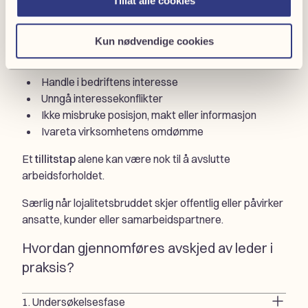
Tillat alle cookies
leder, HR-direktør eller økonomisjef,
er
lojalitetsplikten
særlig skjerpet.
Kun nødvendige cookies
Det innebærer å:
Handle i bedriftens interesse
Unngå interessekonflikter
Ikke misbruke posisjon, makt eller informasjon
Ivareta virksomhetens omdømme
Et
tillitstap
alene kan være nok til å avslutte
arbeidsforholdet.
Særlig når lojalitetsbruddet skjer offentlig eller påvirker
ansatte, kunder eller samarbeidspartnere.
Hvordan gjennomføres avskjed av leder i
praksis?
1. Undersøkelsesfase