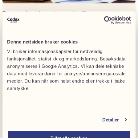
Trenger du hjelp med en avskjed?
Send oss en henvendelse under, så tar vi kontakt.
Denne nettsiden bruker cookies
1
2
Vi bruker informasjonskapsler for nødvendig
Fornavn
(Påkrevd)
Company
Privat
funksjonalitet, statistikk og markedsføring. Besøksdata
or
Bedrift
anonymiseres i Google Analytics. Vi kan dele tekniske
private
data med leverandører for analyse/annonsering/sosiale
Etternavn
(Påkrevd)
E-
medier. Du kan når som helst endre eller trekke tilbake
Telefonnummer
(Påkrevd)
post
(Påkrevd)
samtykke.
Neste
Lojalitet og tillit – nøkkelbegreper ved
lederavskjed
Detaljer
For arbeidstakere i
ledende stillinger
, som daglig