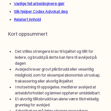
Vanlige feil arbeidsgivere gjør
Slik hjelper Codex Advokat deg
Relatert innhold
Kort oppsummert
Det stilles strengere krav til lojalitet og tillit for
ledere, og brudd på dette kan føre til avskjed på
dagen.
Avskjed krever grovt pliktbrudd eller vesentlig
mislighold, som for eksempel økonomisk utroskap,
trakassering eller alvorlig illojalitet.
I motsetning til oppsigelse, medfører avskjed at
arbeidsforholdet og lønnen opphører umiddelbart.
Et alvorlig tillitsbrudd kan alene være tilstrekkelig
grunnlag for avskjed.
Arbeidsgiver må følge strenge prosedyrer,