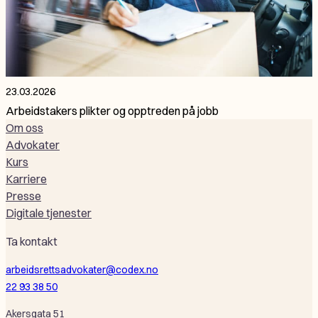
23.03.2026
Arbeidstakers plikter og opptreden på jobb
Om oss
Advokater
Kurs
Karriere
Presse
Digitale tjenester
Ta kontakt
arbeidsrettsadvokater@codex.no
22 93 38 50
Akersgata 51