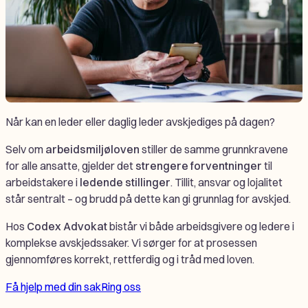
Når kan en leder eller daglig leder avskjediges på dagen?
Selv om
arbeidsmiljøloven
stiller de samme grunnkravene
for alle ansatte, gjelder det
strengere forventninger
til
arbeidstakere i
ledende stillinger
. Tillit, ansvar og lojalitet
står sentralt – og brudd på dette kan gi grunnlag for avskjed.
Hos
Codex Advokat
bistår vi både arbeidsgivere og ledere i
komplekse avskjedssaker. Vi sørger for at prosessen
gjennomføres korrekt, rettferdig og i tråd med loven.
Få hjelp med din sak
Ring oss