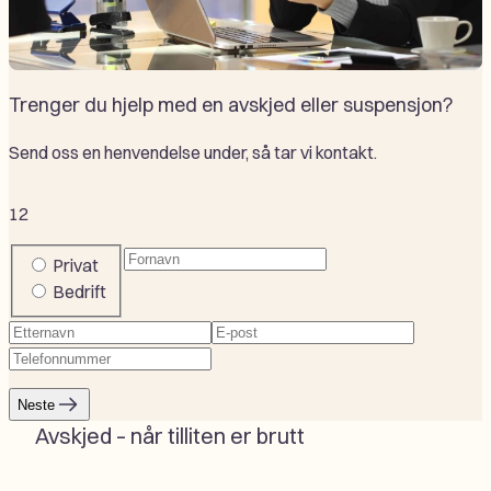
Trenger du hjelp med en avskjed eller suspensjon?
Send oss en henvendelse under, så tar vi kontakt.
1
2
Fornavn
(Påkrevd)
Company
Privat
or
Bedrift
private
Etternavn
(Påkrevd)
E-
Telefonnummer
(Påkrevd)
post
(Påkrevd)
Neste
Avskjed – når tilliten er brutt