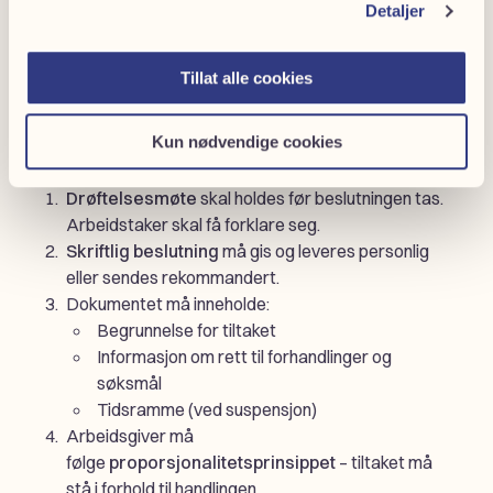
dokumenterte fakta
, ikke bare mistanke.
Detaljer
Formkrav og fremgangsmåte
Tillat alle cookies
Både ved suspensjon og avskjed gjelder
strenge
Kun nødvendige cookies
formkrav
:
Drøftelsesmøte
skal holdes før beslutningen tas.
Arbeidstaker skal få forklare seg.
Skriftlig beslutning
må gis og leveres personlig
eller sendes rekommandert.
Dokumentet må inneholde:
Begrunnelse for tiltaket
Informasjon om rett til forhandlinger og
søksmål
Tidsramme (ved suspensjon)
Arbeidsgiver må
følge
proporsjonalitetsprinsippet
– tiltaket må
stå i forhold til handlingen.