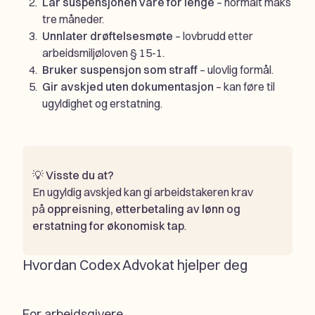
Lar suspensjonen vare for lenge
– normalt maks
tre måneder.
Unnlater drøftelsesmøte
– lovbrudd etter
arbeidsmiljøloven § 15-1.
Bruker suspensjon som straff
– ulovlig formål.
Gir avskjed uten dokumentasjon
– kan føre til
ugyldighet og erstatning.
💡
Visste du at?
En ugyldig avskjed kan gi arbeidstakeren krav
på
oppreisning, etterbetaling av lønn og
erstatning for økonomisk tap
.
Hvordan Codex Advokat hjelper deg
For arbeidsgivere