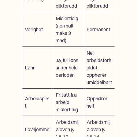
pliktbrudd
pliktbrudd
Midlertidig
(normalt
Varighet
Permanent
maks 3
mnd)
Nei,
Ja, full lønn
arbeidsforh
Lønn
under hele
oldet
perioden
opphører
umiddelbart
Fritatt fra
Arbeidsplik
Opphører
arbeid
t
helt
midlertidig
Arbeidsmilj
Arbeidsmilj
Lovhjemmel
øloven §
øloven §
15-13
15-14