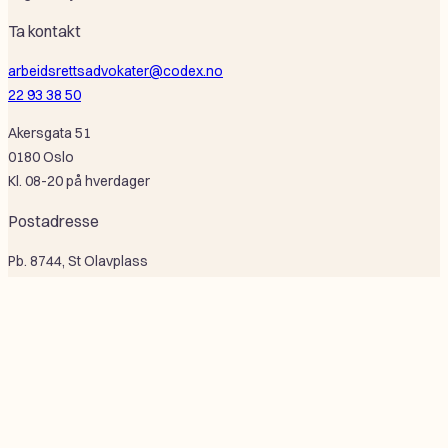
Ta kontakt
arbeidsrettsadvokater@codex.no
22 93 38 50
Akersgata 51
0180 Oslo
Kl. 08-20 på hverdager
Postadresse
Pb. 8744, St Olavplass
0028 Oslo
Selskapsinformasjon
Codex Advokat Oslo AS
Or nr: 995 684 926