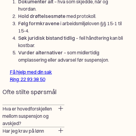
Dokumenter alt
– hva som skjedde, når og
hvordan.
Hold drøftelsesmøte
med protokoll.
Følg formkravene
i arbeidsmiljøloven §§ 15-1 til
15-4.
Søk juridisk bistand tidlig
– feil håndtering kan bli
kostbar.
Vurder alternativer
– som midlertidig
omplassering eller advarsel før suspensjon.
Få hjelp med din sak
Ring: 22 93 38 50
Ofte stilte spørsmål
Hva er hovedforskjellen
mellom suspensjon og
avskjed?
Har jeg krav på lønn