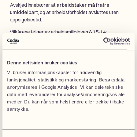
Avskjed innebærer at
arbeidstaker må fratre
umiddelbart
, og at arbeidsforholdet avsluttes uten
oppsigelsestid.
Vilkårene følger av arbeidsmiljøloven § 15-14:
Arbeidstaker kan avskjediges dersom vedkommende
har gjort seg skyldig i
grovt pliktbrudd
eller
annet
vesentlig mislighold av arbeidsavtalen
.
Denne nettsiden bruker cookies
Avskjed kan være aktuelt ved:
Vi bruker informasjonskapsler for nødvendig
funksjonalitet, statistikk og markedsføring. Besøksdata
Alvorlig
ordrenekt
anonymiseres i Google Analytics. Vi kan dele tekniske
Tyveri, underslag eller bedrageri
data med leverandører for analyse/annonsering/sosiale
Trakassering
eller vold på arbeidsplassen
medier. Du kan når som helst endre eller trekke tilbake
Rus på jobb
samtykke.
Ulovlig fravær
Brudd på lojalitetsplikten
Forskjellen fra suspensjon er at avskjed
krever